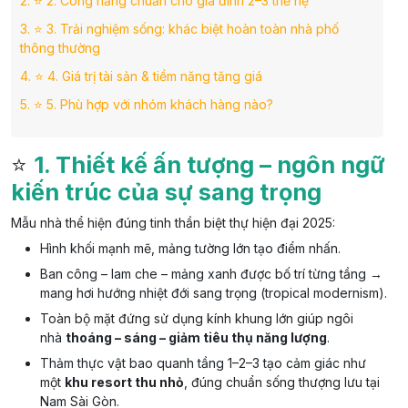
2.
⭐ 2. Công năng chuẩn cho gia đình 2–3 thế hệ
3.
⭐ 3. Trải nghiệm sống: khác biệt hoàn toàn nhà phố
thông thường
4.
⭐ 4. Giá trị tài sản & tiềm năng tăng giá
5.
⭐ 5. Phù hợp với nhóm khách hàng nào?
⭐
1. Thiết kế ấn tượng – ngôn ngữ
kiến trúc của sự sang trọng
Mẫu nhà thể hiện đúng tinh thần biệt thự hiện đại 2025:
Hình khối mạnh mẽ, mảng tường lớn tạo điểm nhấn.
Ban công – lam che – mảng xanh được bố trí từng tầng →
mang hơi hướng nhiệt đới sang trọng (tropical modernism).
Toàn bộ mặt đứng sử dụng kính khung lớn giúp ngôi
nhà
thoáng – sáng – giảm tiêu thụ năng lượng
.
Thảm thực vật bao quanh tầng 1–2–3 tạo cảm giác như
một
khu resort thu nhỏ
, đúng chuẩn sống thượng lưu tại
Nam Sài Gòn.