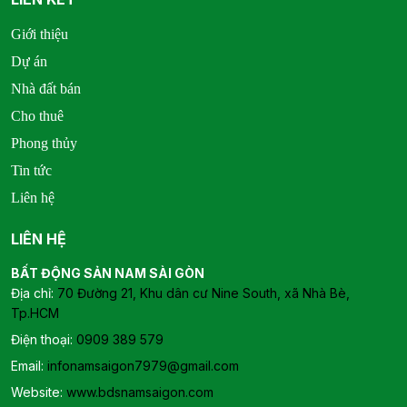
Giới thiệu
Dự án
Nhà đất bán
Cho thuê
Phong thủy
Tin tức
Liên hệ
LIÊN HỆ
BẤT ĐỘNG SẢN NAM SÀI GÒN
Địa chỉ:
70 Đường 21, Khu dân cư Nine South, xã Nhà Bè,
Tp.HCM
Điện thoại:
0909 389 579
Email:
infonamsaigon7979@gmail.com
Website:
www.bdsnamsaigon.com