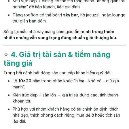
Khu vực bếp + dining có thể mở rộng thành “không gian trải
nghiệm” để tiếp khách, tiệc gia đình.
Tầng rooftop có thể bố trí
sky bar
, hồ jacuzzi, hoặc lounge
thư giãn ban đêm.
Sống tại mẫu nhà này mang cảm giác
ẩn mình trong thiên
nhiên nhưng vẫn sang trọng đúng chuẩn giới thượng lưu
.
⭐
4. Giá trị tài sản & tiềm năng
tăng giá
Trong bối cảnh bất động sản cao cấp khan hiếm quỹ đất:
Lô
10×20
nằm trong phân khúc “hiếm – khó có – giữ giá
mạnh”.
Kiến trúc đẹp + sàn lớn → giá trị sử dụng cao, tính thanh
khoản tốt.
Phù hợp với nhóm khách hàng có tài chính ổn định, thích
nhà đẹp, thích phong cách riêng, mua để ở hoặc tích sản
lâu dài.