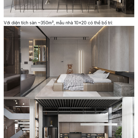
Với diện tích sàn ~350m², mẫu nhà 10×20 có thể bố trí: