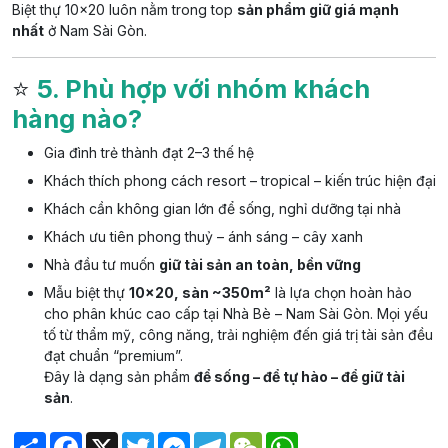
Biệt thự 10×20 luôn nằm trong top
sản phẩm giữ giá mạnh
nhất
ở Nam Sài Gòn.
⭐
5. Phù hợp với nhóm khách
hàng nào?
Gia đình trẻ thành đạt 2–3 thế hệ
Khách thích phong cách resort – tropical – kiến trúc hiện đại
Khách cần không gian lớn để sống, nghỉ dưỡng tại nhà
Khách ưu tiên phong thuỷ – ánh sáng – cây xanh
Nhà đầu tư muốn
giữ tài sản an toàn, bền vững
Mẫu biệt thự
10×20, sàn ~350m²
là lựa chọn hoàn hảo
cho phân khúc cao cấp tại Nhà Bè – Nam Sài Gòn. Mọi yếu
tố từ thẩm mỹ, công năng, trải nghiệm đến giá trị tài sản đều
đạt chuẩn “premium”.
Đây là dạng sản phẩm
để sống – để tự hào – để giữ tài
sản
.
Share
Facebook
X
Twitter
Messenger
Telegram
WeChat
WhatsApp