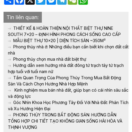
Tin liên quan:
THIẾT KẾ & HOÀN THIỆN NỘI THẤT BIỆT THỰ NINE
SOUTH 7×20 – ĐỊNH HÌNH PHONG CÁCH SỐNG CAO CẤP
MẪU BIỆT THỰ 10×20 | DIỆN TÍCH SÀN ~350M²
Phong thủy nhà ở: Những điều bạn cần biết khi chọn đất cất
nhà
Phong thủy chọn mua nhà đất biệt thự
Hướng dẫn xem hướng nhà đất đông tứ trạch tây tứ trạch
hợp tuổi với tuổi nam nữ
Tầm Quan Trọng Của Phong Thủy Trong Mua Bất Động
Sản Và Cách Chọn Hướng Nhà Hợp Mệnh
Kinh nghiệm mua bán nhà đất, giúp bạn có cái nhìn sâu sắc
và động lực
Góc Nhìn Khoa Học Phương Tây Đối Với Nhà Đất: Phân Tích
và Xu Hướng Hiện Đại
PHONG THỦY TRONG BẤT ĐỘNG SẢN: HƯỚNG DẪN
TỔNG HỢP CHI TIẾT TẠO KHÔNG GIAN SỐNG HÀI HÒA VÀ
THỊNH VƯỢNG