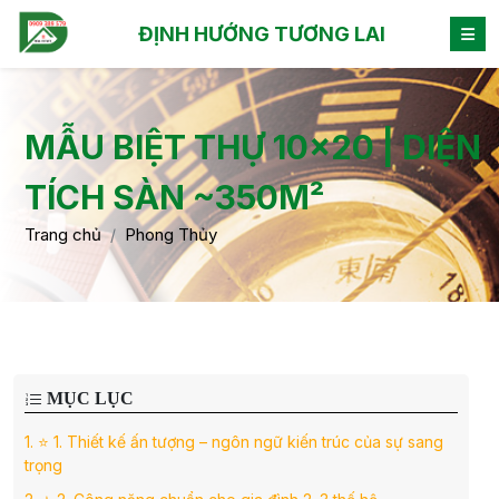
ĐỊNH HƯỚNG TƯƠNG LAI
MẪU BIỆT THỰ 10×20 | DIỆN
TÍCH SÀN ~350M²
Trang chủ
Phong Thủy
MỤC LỤC
1.
⭐ 1. Thiết kế ấn tượng – ngôn ngữ kiến trúc của sự sang
trọng